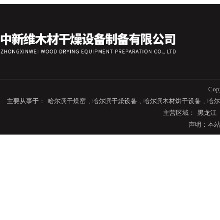
Co
主要从事于：
哈尔滨干燥窑
,
哈尔滨干燥设备
,
哈尔滨木材烘干设备
,
哈尔
主营区域：
黑龙江
声明：本站