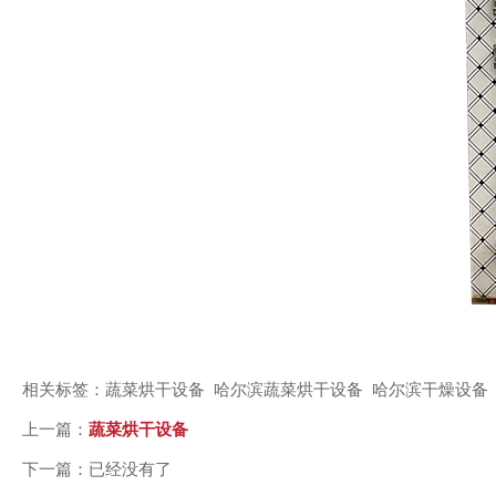
相关标签：蔬菜烘干设备 哈尔滨蔬菜烘干设备 哈尔滨干燥设
上一篇：
蔬菜烘干设备
下一篇：已经没有了