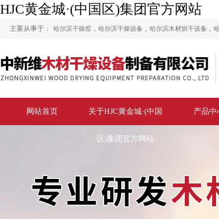
HJC黄金城·(中国区)集团官方网站
主要从事于：
哈尔滨干燥窑
,
哈尔滨干燥设备
,
哈尔滨木材烘干设备
,
网站首页
关于HJC黄金城·(中国
产品中
区)集团官方网站